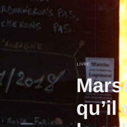
LIVRE
Marse
qu’il